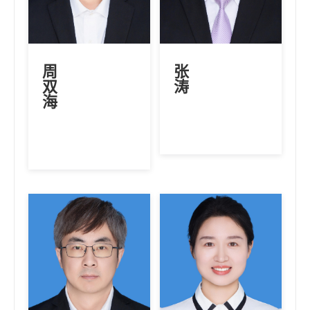
周
张
双
涛
海