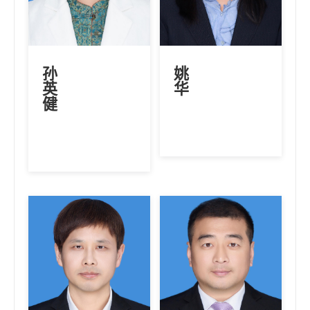
孙
姚
英
华
健