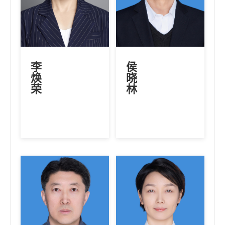
李
侯
焕
晓
荣
林