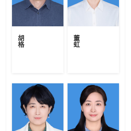
胡
董
格
虹