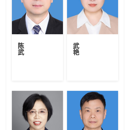
陈
武
武
艳