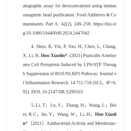
atographic assay for deoxynivalenol using immun
omagnetic bead purification. Food Additives & Co
ntaminants: Part A. 42(2), 249–258. https://doi.or
g/10.1080/19440049.2024.2447042
4.
Shen, R, Yin, P, Yao, H, Chen, L, Chang,
X, Li, H.
Hou Xiaolin*
. (2021) Punicalin Amelior
ates Cell Pyroptosis Induced by LPS/ATP Throug
h Suppression of ROS/NLRP3 Pathway. Journal o
f Inflammation Research. 14 711-718 (SCI
，
IF=6.
92)
.
DOI, 10.2147/JIR.S299163
5.
Li, T
，
Lu, Y
，
Zhang, H
，
Wang, L
，
Bei
er, R C
，
Jin, Y
，
Wang, W
，
Li, H
，
Hou Xiaoli
n
*
（
2021
）
Antibacterial Activity and Membrane-