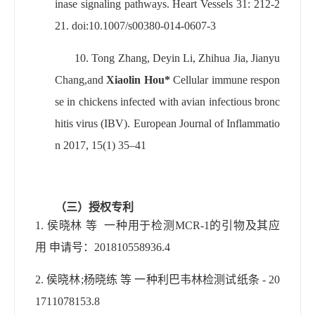
inase signaling pathways. Heart Vessels 31: 212-2
21. doi:10.1007/s00380-014-0607-3
10.
Tong Zhang, Deyin Li, Zhihua Jia, Jianyu
Chang,and
Xiaolin Hou*
Cellular immune respon
se in chickens infected with avian infectious bronc
hitis virus (IBV).
European Journal of Inflammatio
n 2017, 15(1) 35–41
（三）
授权专利
1.
侯晓林
等
一种用于检测
MCR-1
的引物及其应
用 申请号：
201810558936.4
2.
侯晓林
;
杨晓练 等 一种利巴韦林检测试纸条
- 20
1711078153.8