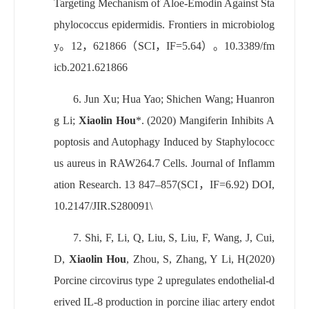
Targeting Mechanism of Aloe-Emodin Against Sta
phylococcus epidermidis. Frontiers in microbiolog
y
。
12
，
621866
（
SCI
，
IF=
5.64
）。
10.3389/fm
icb.2021.621866
6.
Jun Xu; Hua Yao; Shichen Wang; Huanron
g Li;
Xiaolin Hou
*. (2020) Mangiferin Inhibits A
poptosis and Autophagy Induced by Staphylococc
us aureus in RAW264.7 Cells. Journal of Inflamm
ation Research. 13 847–857(SCI
，
IF=6.92) DOI,
10.2147/JIR.S280091\
7.
Shi, F, Li, Q, Liu, S, Liu, F, Wang, J, Cui,
D,
Xiaolin Hou
, Zhou, S, Zhang, Y Li, H(2020)
Porcine circovirus type 2 upregulates endothelial-d
erived IL-8 production in porcine iliac artery endot