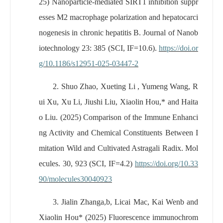
2
5
)
Nanoparticle-mediated SIRT1 inhibition suppr
esses M2 macrophage polarization and hepatocarci
nogenesis in chronic hepatitis B
. Journal of Nanob
iotechnology 23: 385 (SCI, IF=10.6).
https://doi.or
g/10.1186/s12951-025-03447-2
2.
Shuo Zhao, Xueting Li , Yumeng Wang, R
ui Xu, Xu Li, Jiushi Liu, Xiaolin Hou,* and Haita
o Liu.
(202
5
)
Comparison of the Immune Enhanci
ng Activity and Chemical Constituents Between I
mitation Wild and Cultivated Astragali Radix. Mol
ecules. 30, 923
(SCI, IF=4.2)
https://doi.org/10.33
90/molecules30040923
3.
Jialin Zhanga,b, Licai Mac, Kai Wenb and
Xiaolin Hou
* (202
5
)
Fluorescence immunochrom