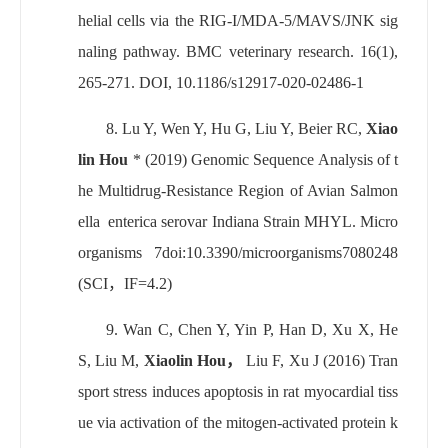
helial cells via the RIG-I/MDA-5/MAVS/JNK sig
naling pathway.
BMC veterinary research. 16(1),
265-271. DOI, 10.1186/s12917-020-02486-1
8.
Lu Y, Wen Y, Hu G, Liu Y, Beier RC,
Xiao
lin Hou
* (2019) Genomic Sequence Analysis of t
he Multidrug-Resistance Region of Avian Salmon
ella enterica serovar Indiana Strain MHYL. Micro
organisms 7doi:10.3390/microorganisms7080248
(SCI
，
IF=4.2)
9.
Wan C, Chen Y, Yin P, Han D, Xu X, He
S, Liu M,
Xiaolin Hou
，
Liu F, Xu J (2016) Tran
sport stress induces apoptosis in rat myocardial tiss
ue via activation of the mitogen-activated protein k