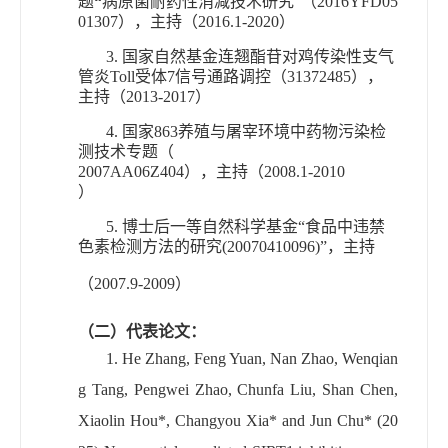
题
“
病原菌耐药性消减技术研究
”
（
2016YFD05
01307
）
，
主持
（
2016.1-2020
）
3.
国家自然基金
连翘酯苷对鸡传染性支气
管炎
Toll
受体
7
信号通路调控
（
31372485
）
，
主持
（
2013-2017
）
4.
国家
863
养殖与屠宰环境中药物污染检
测技术专题（
2007AA06Z404
）
，
主持（
2008.1-2010
）
5.
博士后一等自然科学基金
“
食品中违禁
色素检测方法的研究
(20070410096)”
，
主持
（
2007.9-2009
）
（二）代表论文：
1.
He Zhang, Feng Yuan, Nan Zhao, Wenqian
g Tang, Pengwei Zhao, Chunfa Liu, Shan Chen,
Xiaolin Hou*, Changyou Xia* and Jun Chu*
(20