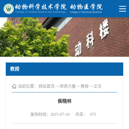
教授
当前位置：
网站首页
->
师资力量
->
教授
->
正文
侯晓林
点击：
发布时间：2025-07-10
975