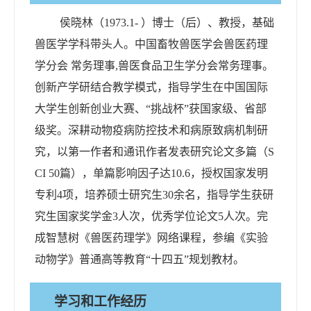
侯晓林（
1973.1-
）博士
（
后
）
、教授，基础
兽医学学科带头人。中国畜牧兽医学会兽医药理
学分会
常务理事
,
兽医食品卫生学分会常务理事
。
创新
产学研结合
教学模式，
指导学生在
中国国际
大学生创新创业大赛、
“
挑战杯
”
获国家级
、
省部
级奖。深耕动物疫病防控技术和
病原
致病
机制
研
究
，
以第一作者和通讯作者发表研究论文
多
篇（
S
CI
50
篇），单篇影响因子达
10.
6
，授权国家发明
专利
4
项，培养硕士研究生
3
0
余名，指导学生获研
究生国家奖学金
3
人次，优秀学位论文
5
人次。
完
成智慧树
《兽医
药理
学》网络课程，参编
《
实验
动物学
》
普通高等教育
“
十四五
”
规划教材。
学习和工作经历