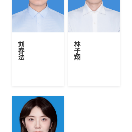
刘
林
春
子
法
翔