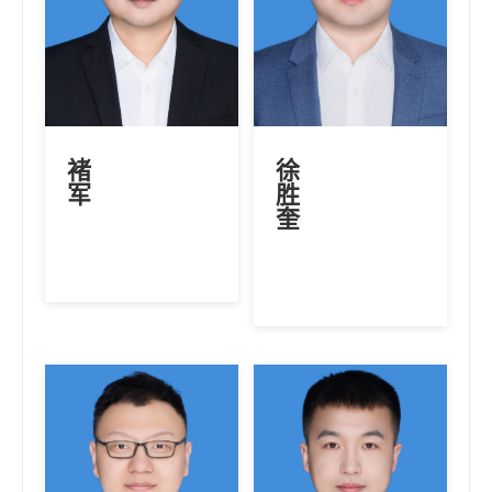
褚
徐
军
胜
奎