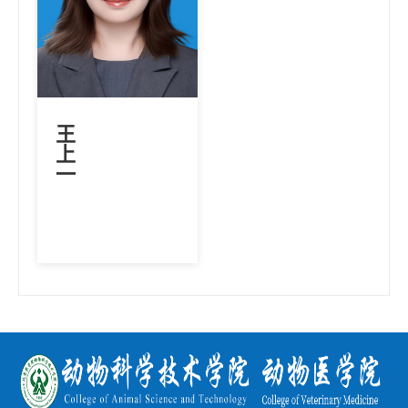
王
上
一