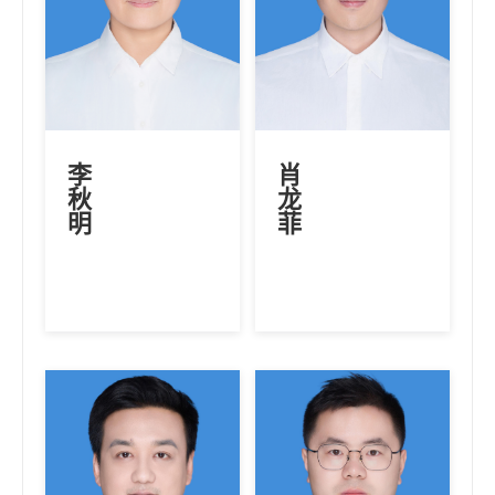
李
肖
秋
龙
明
菲