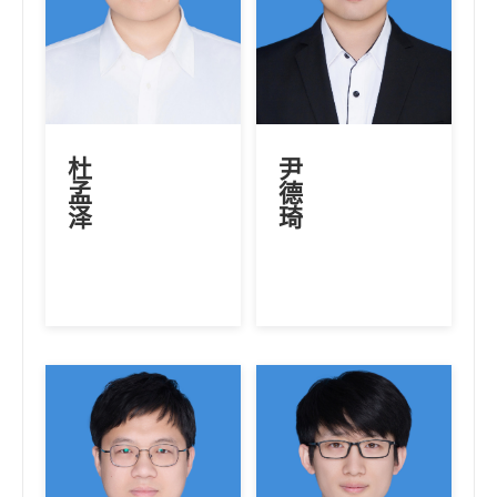
杜
尹
孟
德
泽
琦