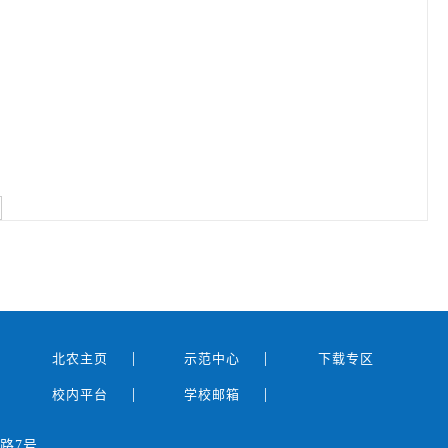
|
|
北农主页
示范中心
下载专区
|
|
校内平台
学校邮箱
路7号