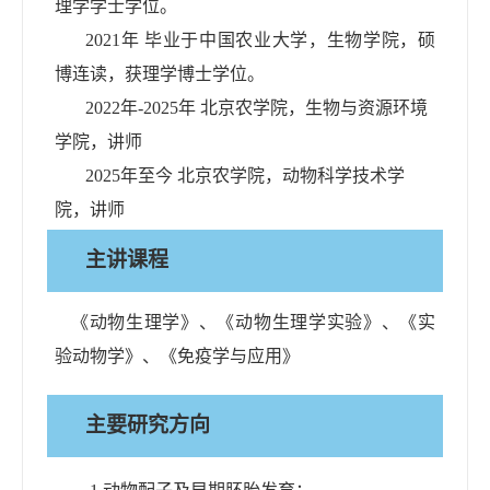
理
学学士学位。
20
21
年 毕业于
中国农业大学，生物
学院，
硕
博连读，
获
理
学
博
士学位。
202
2
年
-2025
年
北京农学院，
生物与资源环境
学院
，讲师
202
5
年
至今
北京农学院，动物科学技术学
院，讲师
主讲课程
《动物生理学》
、
《动物生理学实验》
、
《实
验动物学》、
《免疫学与应用》
主要研究方向