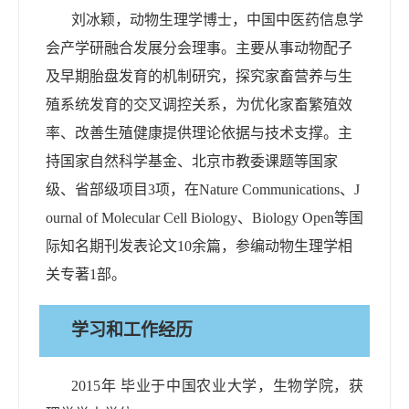
刘冰颖，动物生理学博士
，
中国中医药信息学
会产学研融合发展分会理事。
主要从事动物配子
及早期胎盘发育的机制研究，探究家畜营养与生
殖系统发育的交叉调控关系，为优化家畜繁殖效
率、改善生殖健康提供理论依据与技术支撑。主
持国家自然科学基金、北京市教委课题等国家
级、省部级项目
3
项，在
Nature Communications
、
J
ournal of Molecular Cell Biology
、
Biology Open
等国
际知名期刊发表论文
10
余篇，参编动物生理学相
关专著
1
部。
学习和工作经历
201
5
年 毕业于
中国农业大学，生物
学院，获