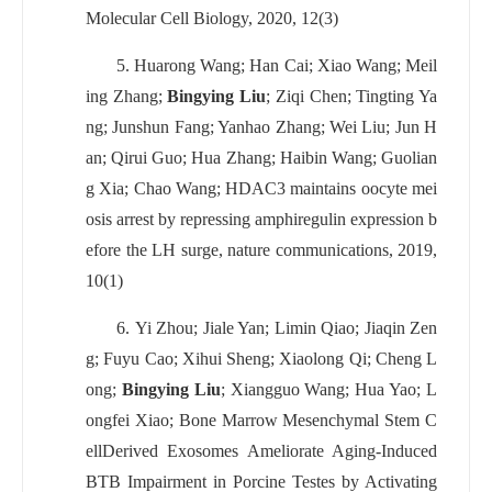
Molecular Cell Biology, 2020, 12(3)
5.
Huarong Wang; Han Cai; Xiao Wang; Meil
ing Zhang;
Bingying Liu
; Ziqi Chen; Tingting Ya
ng; Junshun Fang; Yanhao Zhang; Wei Liu; Jun H
an; Qirui Guo; Hua Zhang; Haibin Wang; Guolian
g Xia; Chao Wang; HDAC3 maintains oocyte mei
osis arrest by repressing amphiregulin expression b
efore the LH surge, nature communications, 2019,
10(1)
6.
Yi Zhou; Jiale Yan; Limin Qiao; Jiaqin Zen
g; Fuyu Cao; Xihui Sheng; Xiaolong Qi; Cheng L
ong;
Bingying Liu
; Xiangguo Wang; Hua Yao; L
ongfei Xiao; Bone Marrow Mesenchymal Stem C
ellDerived Exosomes Ameliorate Aging-Induced
BTB Impairment in Porcine Testes by Activating