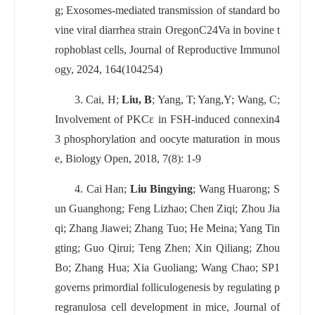
g; Exosomes-mediated transmission of standard bo
vine viral diarrhea strain OregonC24Va in bovine t
rophoblast cells, Journal of Reproductive Immunol
ogy, 2024, 164(104254)
3.
Cai, H;
Liu, B
; Yang, T; Yang,Y; Wang, C;
Involvement of PKCε in FSH-induced connexin4
3 phosphorylation and oocyte maturation in mous
e, Biology Open, 2018, 7(8): 1-9
4.
Cai Han;
Liu Bingying
; Wang Huarong; S
un Guanghong; Feng Lizhao; Chen Ziqi; Zhou Jia
qi; Zhang Jiawei; Zhang Tuo; He Meina; Yang Tin
gting; Guo Qirui; Teng Zhen; Xin Qiliang; Zhou
Bo; Zhang Hua; Xia Guoliang; Wang Chao; SP1
governs primordial folliculogenesis by regulating p
regranulosa cell development in mice, Journal of