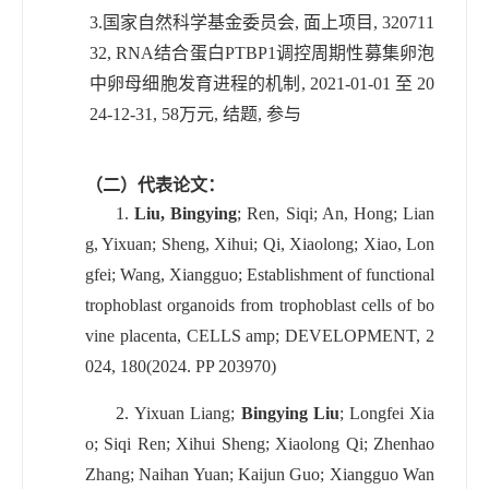
3.
国家自然科学基金委员会
,
面上项目
, 320711
32, RNA
结合蛋白
PTBP1
调控周期性募集卵泡
中卵母细胞发育进程的机制
, 2021-01-01
至
20
24-12-31, 58
万元
,
结题
,
参与
（二）代表论文：
1.
Liu, Bingying
; Ren, Siqi; An, Hong; Lian
g, Yixuan; Sheng, Xihui; Qi, Xiaolong; Xiao, Lon
gfei; Wang, Xiangguo; Establishment of functional
trophoblast organoids from trophoblast cells of bo
vine placenta, CELLS amp; DEVELOPMENT, 2
024, 180(2024. PP 203970)
2.
Yixuan Liang;
Bingying Liu
; Longfei Xia
o; Siqi Ren; Xihui Sheng; Xiaolong Qi; Zhenhao
Zhang; Naihan Yuan; Kaijun Guo; Xiangguo Wan