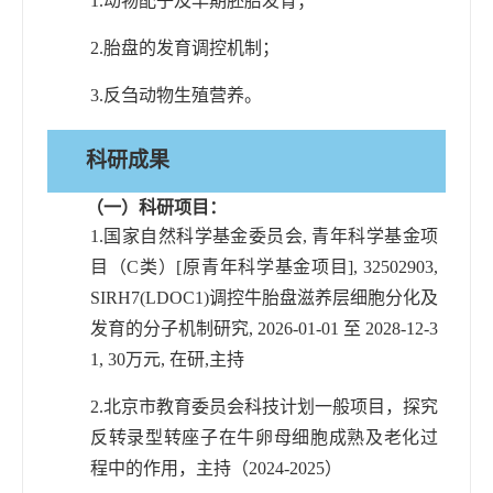
1.
动物配子及早期胚胎发育；
2.
胎盘的发育调控机制；
3.
反刍动物生殖营养。
科研成果
（一）科研项目：
1.
国家自然科学基金委员会
,
青年科学基金项
目（
C
类）
[
原青年科学基金项目
], 32502903,
SIRH7(LDOC1)
调控牛胎盘滋养层细胞分化及
发育的分子机制研究
, 2026-01-01
至
2028-12-3
1, 30
万元
,
在研
,
主持
2.
北京市教育委员会科技计划一般项目，探究
反转录型转座子在牛卵母细胞成熟及老化过
程中的作用，主持（
202
4
-2025
）