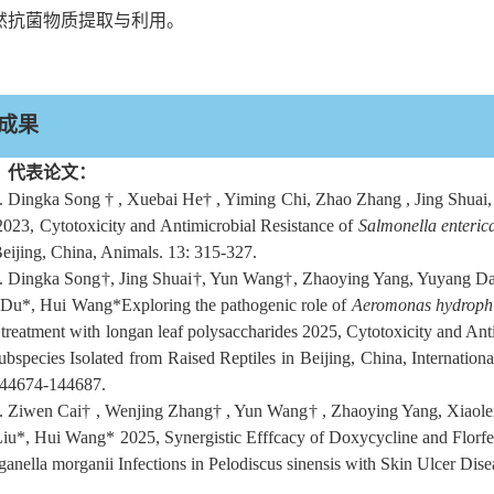
然抗菌物质提取与利用。
成果
）代表论文：
.
Dingka Song † , Xuebai He† , Yiming Chi, Zhao Zhang , Jing Shua
023, Cytotoxicity and Antimicrobial Resistance of
Salmonella enteric
Beijing, China, Animals. 13: 315-327.
.
Dingka Song
†
, Jing Shuai
†
, Yun Wang
†
, Zhaoying Yang, Yuyang Dai
 Du
*
, Hui Wang
*Exploring the pathogenic role of
Aeromonas hydrophi
o treatment with longan leaf polysaccharides 2025, Cytotoxicity and An
bspecies Isolated from Raised Reptiles in Beijing, China, Internation
144674-144687.
.
Ziwen Cai† , Wenjing Zhang† , Yun Wang† , Zhaoying Yang, Xiaole
Liu*
, Hui Wang
* 2025, Synergistic Efffcacy of Doxycycline and Florf
anella morganii Infections in Pelodiscus sinensis with Skin Ulcer Dise