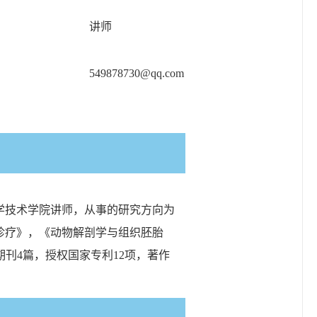
讲师
549878730@qq.com
学技术学院讲师，从事的研究方向为
诊疗》，《动物解剖学与组织胚胎
期刊
4
篇，授权国家专利
12
项，著作