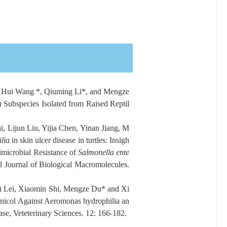
i, Hui Wang *, Qiuming Li*, and Mengze
a
Subspecies Isolated from Raised Reptil
, Lijun Liu, Yijia Chen, Yinan Jiang, M
lia
in skin ulcer disease in turtles: Insigh
timicrobial Resistance of
Salmonella ente
al Journal of Biological Macromolecules.
i Lei, Xiaomin Shi, Mengze Du* and Xi
enicol Against Aeromonas hydrophilia an
ase, Veteterinary Sciences. 12: 166-182.