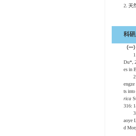
2.
天
科研
（一
1
Du*, 2
es in 
2
engze
ts int
rica
Su
316: 
3
aoye 
d Morg