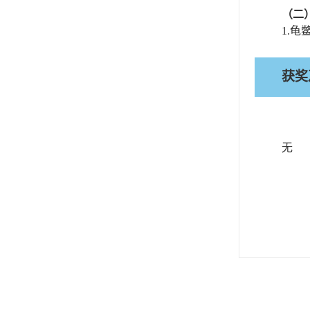
（二
1.
龟
获奖
无