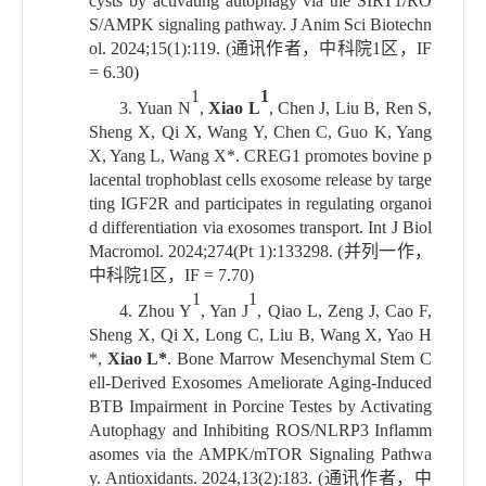
cysts by activating autophagy via the SIRT1/RO
S/AMPK signaling pathway. J Anim Sci Biotechn
ol. 2024;15(1):119. (
通讯作者，中科院
1
区，
IF
= 6.30)
1
1
3.
Yuan N
,
Xiao L
, Chen J, Liu B, Ren S,
Sheng X, Qi X, Wang Y, Chen C, Guo K, Yang
X, Yang L, Wang X*. CREG1 promotes bovine p
lacental trophoblast cells exosome release by targe
ting IGF2R and participates in regulating organoi
d differentiation via exosomes transport. Int J Biol
Macromol. 2024;274(Pt 1):133298. (
并列一作，
中科院
1
区，
IF = 7.70)
1
1
4.
Zhou Y
, Yan J
, Qiao L, Zeng J, Cao F,
Sheng X, Qi X, Long C, Liu B, Wang X, Yao H
*,
Xiao L*
. Bone Marrow Mesenchymal Stem C
ell-Derived Exosomes Ameliorate Aging-Induced
BTB Impairment in Porcine Testes by Activating
Autophagy and Inhibiting ROS/NLRP3 Inflamm
asomes via the AMPK/mTOR Signaling Pathwa
y. Antioxidants. 2024,13(2):183. (
通讯作者，中