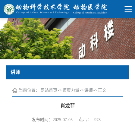
讲师
当前位置：
网站首页
->
师资力量
->
讲师
->
正文
肖龙菲
点击：
发布时间：2025-07-05
978