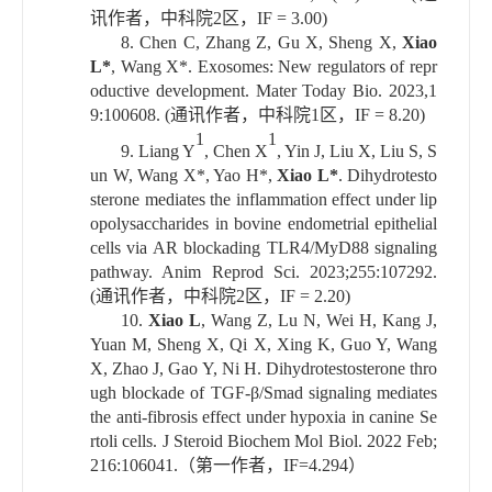
讯作者，中科院
2
区，
IF = 3.00)
8.
Chen C, Zhang Z, Gu X, Sheng X,
Xiao
L*
, Wang X*. Exosomes: New regulators of repr
oductive development. Mater Today Bio. 2023,1
9:100608. (
通讯作者，中科院
1
区，
IF = 8.20)
1
1
9.
Liang Y
, Chen X
, Yin J, Liu X, Liu S, S
un W, Wang X*, Yao H*,
Xiao L*
. Dihydrotesto
sterone mediates the inflammation effect under lip
opolysaccharides in bovine endometrial epithelial
cells via AR blockading TLR4/MyD88 signaling
pathway. Anim Reprod Sci. 2023;255:107292.
(
通讯作者，中科院
2
区，
IF = 2.20)
10.
Xiao L
, Wang Z, Lu N, Wei H, Kang J,
Yuan M, Sheng X, Qi X, Xing K, Guo Y, Wang
X, Zhao J, Gao Y, Ni H. Dihydrotestosterone thro
ugh blockade of TGF-β/Smad signaling mediates
the anti-fibrosis effect under hypoxia in canine Se
rtoli cells. J Steroid Biochem Mol Biol. 2022 Feb;
216:106041.
（第一作者，
IF=4.294
）