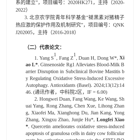
系的建立
”
，项目编号：
2020HK271
，主持（
2020-
2022
）
3.
北京农学院青年科学基金
“
褪黑素对猪精子
热应激的保护作用及机制研究
”
，项目编号：
QNK
J202005
，主持（
2016-2018
）
（二）代表论文：
1
1
1.
Yang S
, Fang Z
, Duan H, Dong W*,
Xi
ao L*
. Ginsenoside Rg1 Alleviates Blood-Milk B
arrier Disruption in Subclinical Bovine Mastitis b
y Regulating Oxidative Stress-Induced Excessive
Autophagy. Antioxidants (Basel). 2024;13(12):14
46. (
通讯作者，中科院
2
区，
IF = 6.00)
2.
Hongwei Duan, Fang Wang, Ke Wang, Sh
uai Yang, Rong Zhang, Chen Xue, Lihong Zhan
g, Xiaofei Ma, Xianghong Du, Jian Kang, Yong
Zhang, Xingxu Zhao, Junjie Hu*,
Longfei Xiao
*
. Quercetin ameliorates oxidative stress-induced
apoptosis of granulosa cells in dairy cow follicular