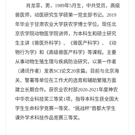
肖龙菲，男，
1989
年
5
月生，中共党员，高级
兽医师，动医研究生学硕第一党支部书记。
2019
年毕业于甘肃农业大学获农学博士学位。现任北
京农学院动物医学院讲师，为本科生和硕士研究
生主讲《兽医外科学》、《兽医产科学》、《动
物行为学》和《高级兽医产科学》等课程。主要
从事动物生殖生理与疾病防治研究，以第一作者
（通讯作者）发表
SCI
论文
20
余篇。目前与北京海
关、警署等单位在工作犬的选育和辅助繁殖方面
建立长期合作。获农业农村部
2020-2021
年度神农
中华农业科技奖三等奖
1
项，指导本科生获全国大
学生生命科学竞赛一等奖、
“
挑战杯
”
首都大学生
课外学术科技作品竞赛三等奖。