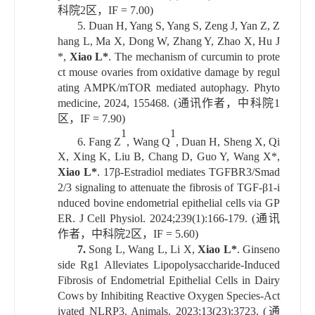
科院
2
区，
IF = 7.00)
5.
Duan H, Yang S, Yang S, Zeng J, Yan Z, Z
hang L, Ma X, Dong W, Zhang Y, Zhao X, Hu J
*,
Xiao L*
. The mechanism of curcumin to prote
ct mouse ovaries from oxidative damage by regul
ating AMPK/mTOR mediated autophagy. Phyto
medicine, 2024, 155468. (
通讯作者，中科院
1
区，
IF = 7.90)
1
1
6.
Fang Z
, Wang Q
, Duan H, Sheng X, Qi
X, Xing K, Liu B, Chang D, Guo Y, Wang X*,
Xiao L*
. 17β-Estradiol mediates TGFBR3/Smad
2/3 signaling to attenuate the fibrosis of TGF-β1-i
nduced bovine endometrial epithelial cells via GP
ER. J Cell Physiol. 2024;239(1):166-179. (
通讯
作者，中科院
2
区，
IF = 5.60)
7.
Song L, Wang L, Li X,
Xiao L*
. Ginseno
side Rg1 Alleviates Lipopolysaccharide-Induced
Fibrosis of Endometrial Epithelial Cells in Dairy
Cows by Inhibiting Reactive Oxygen Species-Act
ivated NLRP3. Animals. 2023;13(23):3723. (
通