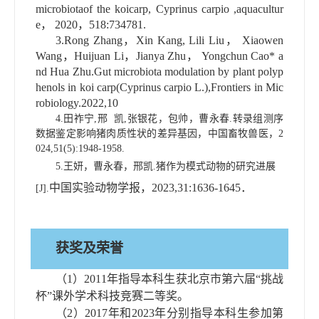
microbiotaof the koicarp, Cyprinus carpio ,aquacultur
e
，
2020
，
518:734781.
3.Rong Zhang
，
Xin Kang, Lili Liu
，
Xiaowen
Wang
，
Huijuan Li
，
Jianya Zhu
，
Yongchun Cao
*
a
nd Hua Zhu.Gut microbiota modulation by plant polyp
henols in koi carp(Cyprinus carpio L.),Frontiers in Mic
robiology.2022,10
4.
田祚宁
,
邢 凯
,
张银花，包帅，曹永春
.
转录组测序
数据鉴定影响猪肉质性状的差异基因，中国畜牧兽医，
2
024,51(5):1948-1958.
5.
王妍，曹永春，邢凯
.
猪作为模式动物的研究进展
中国实验动物学报，
2023,31:1636-1645
．
[J].
获奖及荣誉
（
1
）
2011
年指导本科生获北京市第六届
“
挑战
杯
”
课外学术科技竞赛二等奖。
（
2
）
2017
年和
2023
年分别
指导本科生参加第