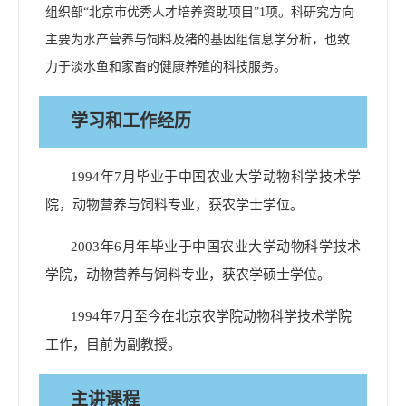
组织部
“
北京市优秀人才培养资助项目
”1
项。科研究方向
主要为水产营养与饲料及猪的基因组信息学分析，也致
力于淡水鱼和家畜的健康养殖的科技服务。
学习和工作经历
1994
年
7
月
毕业于
中国农业大学
动物科学技术学
院，
动物营养与饲料专业，
获
农
学士学位。
2003
年
6
月
年毕业于
中国农业大学
动物科学技术
学院，
动物营养与饲料专业，
获
农学
硕士学位。
1994
年
7
月至今在北京农学院
动物科学技术学院
工作
，
目前为副教授。
主讲课程