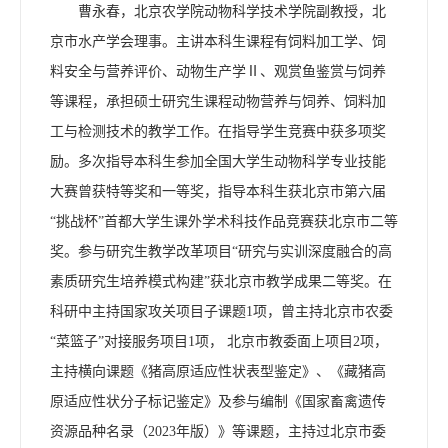
曹永春，北京农学院动物科学技术学院副教授，北
京市水产学会理事。主讲本科生课程有饲料加工学、饲
料安全与营养评价、动物生产学
Ⅱ
、观赏鱼鉴赏与饲养
等课程，承担硕士研究生课程动物营养与饲养、饲料加
工与检测技术的教学工作。在指导学生竞赛中获多项奖
励。多次指导本科生参加全国大学生动物科学专业技能
大赛曾获特等奖和一等奖，指导本科生获北京市第六届
“
挑战杯
”
首都大学生课外学术科技作品竞赛获北京市二等
奖。参与研究生教学改革项目
“
研究与实训深度融合的高
素质研究生培养模式构建
”
获北京市教学成果二等奖。在
科研中主持国家攻关项目子课题
1
项，曾主持北京市农委
“
菜篮子
”
对接服务项目
1
项， 北京市教委面上项目
2
项，
主持横向课题《猪高原适应性状表型鉴定》、《藏猪高
原适应性状分子标记鉴定》及参与编制《国家畜禽遗传
资源品种名录（
2023
年版）》等课题，主持过北京市委