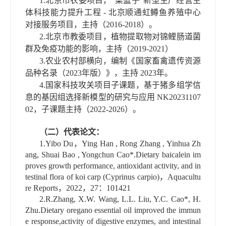
1.
北京市农委项目，
“
菜篮子
”
新型生产经营主
体科技能力提升工程
-
北京顺通虹鳟鱼养殖中心
对接服务项目，主持（
2016-2018
）。
2.
北京市教委项目，植物提取物对锦鲤肠道菌
群及免疫功能的影响，主持（
2019-2021
）
3.
农业农村部横向，编制《国家畜禽遗传资源
品种名录（
2023
年版）》，主持
2023
年。
4.
国家科技攻关项目子课题，基于猪多组学信
息的基因组选择新模型的研究与应用
NK20231107
02
，子课题主持（
2022-2026
）。
（二）代表论文：
1.
Yibo Du
，
Ying Han , Rong Zhang , Yinhua Zh
ang, Shuai Bao , Yongchun Cao*
.
Dietary baicalein im
proves growth performance, antioxidant activity, and in
testinal flora of koi carp (Cyprinus carpio)
，
Aquacultu
re Reports
，
2022
，
27
：
101421
2.R.Zhang, X.W. Wang, L.L. Liu, Y.C. Cao
*
, H.
Zhu.Dietary oregano essential oil improved the immun
e response,activity of digestive enzymes, and intestinal