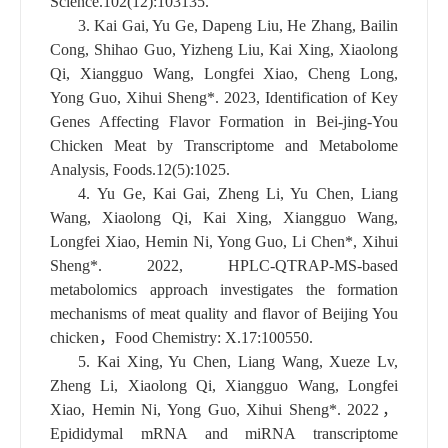
Science.102(12):103135.
3.
Kai Gai, Yu Ge, Dapeng Liu, He Zhang, Bailin
Cong, Shihao Guo, Yizheng Liu, Kai Xing, Xiaolong
Qi, Xiangguo Wang, Longfei Xiao, Cheng Long,
Yong Guo, Xihui Sheng*. 2023, Identification of Key
Genes Affecting Flavor Formation in Bei-jing-You
Chicken Meat by Transcriptome and Metabolome
Analysis, Foods.12(5):1025.
4.
Yu Ge, Kai Gai, Zheng Li, Yu Chen, Liang
Wang, Xiaolong Qi, Kai Xing, Xiangguo Wang,
Longfei Xiao, Hemin Ni, Yong Guo, Li Chen*, Xihui
Sheng*. 2022, HPLC-QTRAP-MS-based
metabolomics approach investigates the formation
mechanisms of meat quality and flavor of Beijing You
chicken
，
Food Chemistry: X.17:100550.
5.
Kai Xing, Yu Chen, Liang Wang, Xueze Lv,
Zheng Li, Xiaolong Qi, Xiangguo Wang, Longfei
Xiao, Hemin Ni, Yong Guo, Xihui Sheng*. 2022
，
Epididymal mRNA and miRNA transcriptome