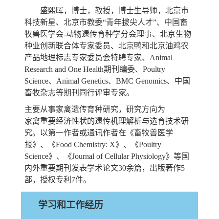
盛熙晖，博士，教授，博士生导师，北京市
科技新星、北京市教委“青年拔尖人才”、中国畜
牧兽医学会-动物遗传育种学分会理事、北京生物
种业创新联合体专家委员、北京鸭和北京油鸡农
产品地理标志专家委员会特聘专家、
Animal
Research and One Health
期刊编委
、
Poultry
Science、Animal Genetics、BMC Genomics
、
中国
畜牧杂志等期刊同行评审专家。
主要从事家禽遗传育种研究，研究方向为
家禽重要经济性状的遗传机理解析与选育技术研
究。以第一作者或通讯作者在《畜牧兽医学
报》、
《
Food Chemistry: X
》、《
Poultry
Science
》、
《
Journal of Cellular Physiology
》
等国
内外重要期刊发表学术论文
30
余篇，出版著作
5
部，授权专利
7
件。
学习和工作经历