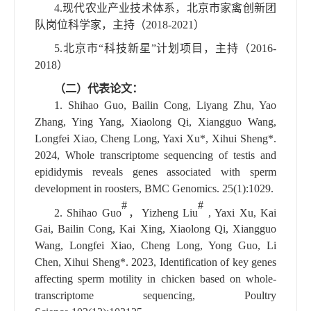
4.
现代农业产业技术体系，北京市家禽创新团
队岗位科学家，主持（
2018-2021
）
5.
北京市“科技新星”计划项目，主持（
2016-
2018
）
（二）
代表论文：
1.
Shihao Guo, Bailin Cong, Liyang Zhu, Yao
Zhang, Ying Yang, Xiaolong Qi, Xiangguo Wang,
Longfei Xiao, Cheng Long, Yaxi Xu*, Xihui Sheng*.
2024, Whole transcriptome sequencing of testis and
epididymis reveals genes associated with sperm
development in roosters,
BMC Genomics. 25(1):1029.
#
#
2. Shihao Guo
，
Yizheng Liu
, Yaxi Xu, Kai
Gai, Bailin Cong, Kai Xing, Xiaolong Qi, Xiangguo
Wang, Longfei Xiao, Cheng Long, Yong Guo, Li
Chen, Xihui Sheng*.
2023, Identification of key genes
affecting sperm motility in chicken based on whole-
transcriptome sequencing, Poultry