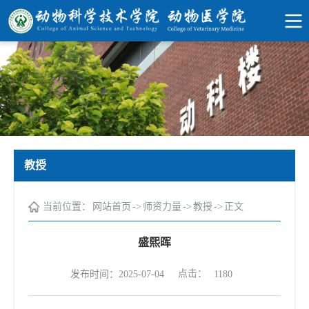
教授
当前位置：
网站首页
->
师资力量
->
教授
->
正文
盛熙晖
点击：
发布时间：2025-07-04
1180