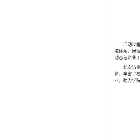
活动过
控体系、岗
动态与企业
此次访
道、丰富了
业，助力学