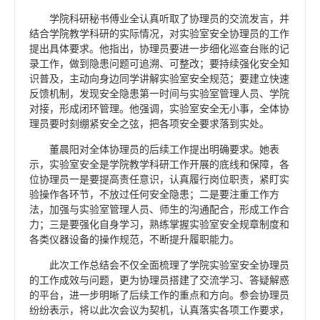
学院科研秘书傅业全认真听取了协理员的交流发言，并
结合学院教学科研的实际情况，对实验室安全协理员的工作
提出具体要求。他指出，协理员要进一步细化巡查台账的记
录工作，做到隐患问题可追溯、可整改；要持续强化安全知
识普及，主动向身边同学讲解实验室安全规范；要建立快速
反馈机制，发现安全隐患第一时间与实验室管理人员、学院
对接，形成闭环管理。他强调，实验室安全无小事，全体协
理员要时刻绷紧安全之弦，把各项安全要求落到实处。
董晨阳对全体协理员的后续工作提出明确要求。她表
示，实验室安全是学院教学科研工作开展的底线和保障，各
位协理员一是要提高责任意识，认真履行岗位职责，紧盯实
验操作各环节，不放过任何安全隐患；二是要注重工作方
法，加强与实验室管理人员、师生的沟通配合，形成工作合
力；三是要强化自身学习，熟练掌握实验室安全规章制度和
各类仪器设备的操作规范，不断提升履职能力。
此次工作总结会不仅全面梳理了学院实验室安全协理员
的工作成效与问题，更为协理员搭建了交流学习、答疑解惑
的平台，进一步明晰了后续工作的重点和方向。参会协理员
纷纷表示，将以此次会议为契机，认真落实各项工作要求，