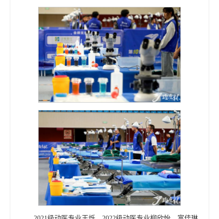
2021级动医专业王烁、2022级动医专业柳欣怡、富佳琳