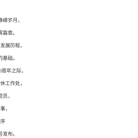
，
峥嵘岁月，
辉篇章。
的发展历程，
的基础。
0周年之际，
退休工作处，
党员，
故事，
为序
号发布。