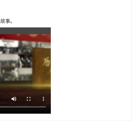
，
的故事。