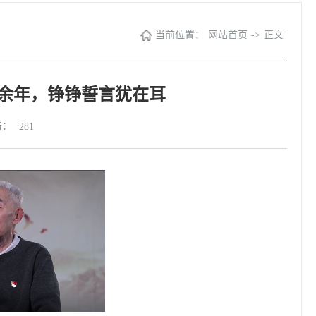
当前位置：
网站首页
->
正文
70余年，铮铮誓言犹在耳
击：
281