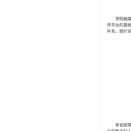
学院融
传平台的基
补充，她针
参会助