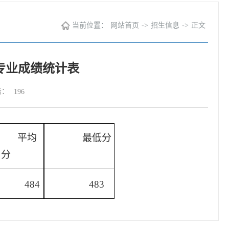
当前位置：
网站首页
->
招生信息
->
正文
各专业成绩统计表
击：
196
平
均
最
低分
分
484
483