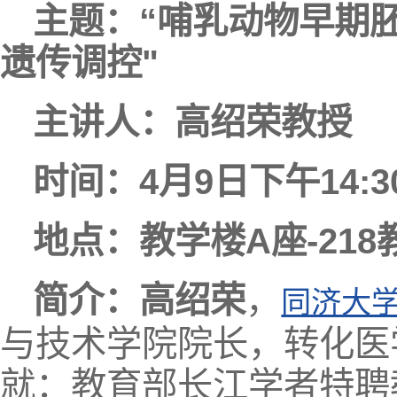
主题：
“
哺乳动物早期
遗传调控
"
主讲人：高绍荣教授
时间：
4
月
9
日下午
14:3
地点：教学楼
A
座
-218
简介：
高绍荣
，
同济大
与技术学院院长，转化医
就：教育部长江学者特聘